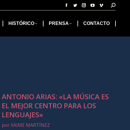
Buscar:
Facebook
Twitter
Instagram
YouTube
Vimeo
page
page
page
page
page
opens
opens
opens
opens
opens
HISTÓRICO
PRENSA
CONTACTO
in
in
in
in
in
new
new
new
new
new
window
window
window
window
window
ANTONIO ARIAS: «LA MÚSICA ES
EL MEJOR CENTRO PARA LOS
LENGUAJES»
por XAIME MARTÍNEZ