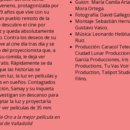
Guion: María Camila Aria
veneno, protagonizada por
Mora Ortega.
 9 años que vive con su
Fotografía: David Gallego
 un pueblo remoto de la
Montaje: Sebastián Hern
e descubre el cine por
Gustavo Vasco.
z y queda absolutamente
Música: Leonardo Heiblum
o. Contra los deseos de su
Ruiz.
e al cine día tras día y se
Producción: Caracol Telev
 del proyeccionista que, a
Ciudad Lunar Produccion
u comida, le deja ver
García Producciones, Iris
ratis. Rápidamente se da
Productions, Tu Vas Voir
ue las historias se
Production, Talipot Stud
en luz, la luz en películas y
Films.
las en sueños. Contagiados
ción, Samay y su inquieta
nvestigan sin descanso para
ptar la luz y proyectarla
 ver películas de 35 mm.
e Oro a la mejor película en
al de Valladolid