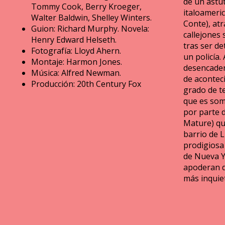
de un astu
Tommy Cook, Berry Kroeger,
italoameri
Walter Baldwin, Shelley Winters.
Conte), at
Guion: Richard Murphy. Novela:
callejones 
Henry Edward Helseth.
tras ser de
Fotografía: Lloyd Ahern.
un policía. 
Montaje: Harmon Jones.
desencaden
Música: Alfred Newman.
de acontec
Producción: 20th Century Fox
grado de t
que es som
por parte d
Mature) que
barrio de L
prodigiosa
de Nueva Y
apoderan d
más inquie