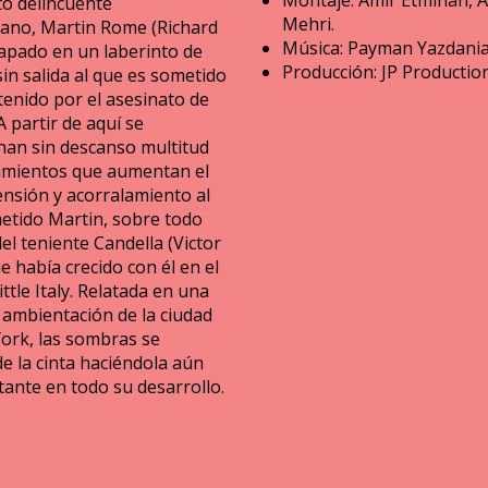
Montaje: Amir Etminan, 
to delincuente
Mehri.
cano, Martin Rome (Richard
Música: Payman Yazdania
rapado en un laberinto de
Producción: JP Production
sin salida al que es sometido
tenido por el asesinato de
A partir de aquí se
an sin descanso multitud
imientos que aumentan el
ensión y acorralamiento al
etido Martin, sobre todo
el teniente Candella (Victor
 había crecido con él en el
ittle Italy. Relatada en una
 ambientación de la ciudad
ork, las sombras se
e la cinta haciéndola aún
tante en todo su desarrollo.