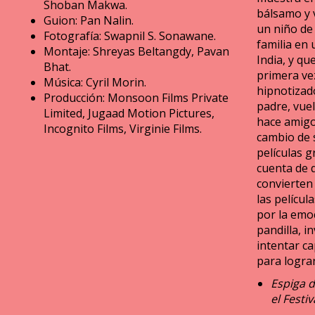
Shoban Makwa.
bálsamo y 
Guion: Pan Nalin.
un niño de
Fotografía: Swapnil S. Sonawane.
familia en
Montaje: Shreyas Beltangdy, Pavan
India, y qu
Bhat.
primera ve
Música: Cyril Morin.
hipnotizad
Producción: Monsoon Films Private
padre, vuelv
Limited, Jugaad Motion Pictures,
hace amigo
Incognito Films, Virginie Films.
cambio de s
películas g
cuenta de q
convierten 
las pelícu
por la emo
pandilla, i
intentar ca
para lograr
Espiga d
el Festiv