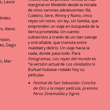
s, Laura
marginal en Medellín desde la mirada
de cinco varones adolescentes: Rá,
.
Culebro, Sere, Winny y Nano, cinco
ández,
reyes sin reino, sin ley, sin familia, que
emprenden un viaje en búsqueda de la
, Alexis
tierra prometida. Un cuento
subversivo a través de un clan salvaje
isión,
y entrañable, que transita entre
es, Dago
realidad y delirio. Un viaje hacia la
nada, donde pasa todo. Para
Fotogramas
,
Los reyes del mundo
es
io, Mer
“la versión actual de
Los olvidados
si
Buñuel hubiese rodado hoy su
película».
Festival de San Sebastián: Concha
de Oro a la mejor película, premios
Feroz Zinemaldia y Signis