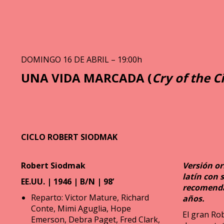
DOMINGO 16 DE ABRIL – 19:00h
UNA VIDA MARCADA (
Cry of the Ci
CICLO ROBERT SIODMAK
Robert Siodmak
Versión ori
latín con 
EE.UU. | 1946 | B/N | 98’
recomenda
Reparto: Victor Mature, Richard
años.
Conte, Mimi Aguglia, Hope
El gran Rob
Emerson, Debra Paget, Fred Clark,