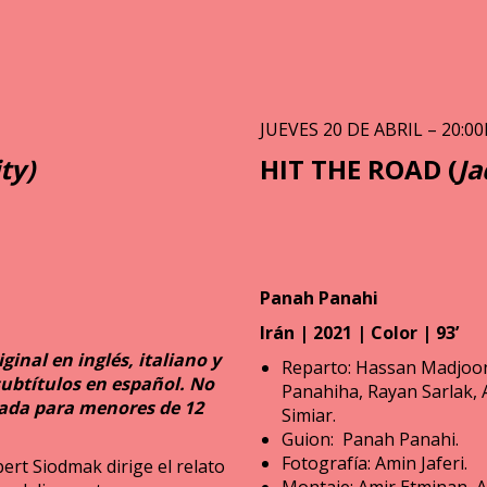
JUEVES 20 DE ABRIL – 20:00
ty)
HIT THE ROAD (
Ja
Panah Panahi
Irán | 2021 | Color | 93’
ginal en inglés, italiano y
Reparto: Hassan Madjoon
subtítulos en español. No
Panahiha, Rayan Sarlak,
da para menores de 12
Simiar.
Guion: Panah Panahi.
Fotografía: Amin Jaferi.
ert Siodmak dirige el relato