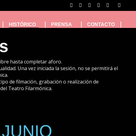
Buscar:
Facebook
Twitter
Instagram
YouTube
Vimeo
page
page
page
page
page
opens
opens
opens
opens
opens
HISTÓRICO
PRENSA
CONTACTO
in
in
in
in
in
s
new
new
new
new
new
window
window
window
window
window
ibre hasta completar aforo.
lidad. Una vez iniciada la sesión, no se permitirá el
ica.
tipo de filmación, grabación o realización de
 del Teatro Filarmónica.
JUNIO