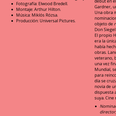
debut en el
Fotografía: Elwood Bredell.
Gardner, 
Montaje: Arthur Hilton.
Una obra m
Música: Miklós Rózsa.
nominacion
Producción: Universal Pictures.
objeto de
Don Siegel
El propio 
era la únic
había hech
obras. Lan
veterano, b
una vez fi
Mundial, se
para reinco
día se cruz
novia de u
dispuesta a
suya. Cine 
Nominad
director