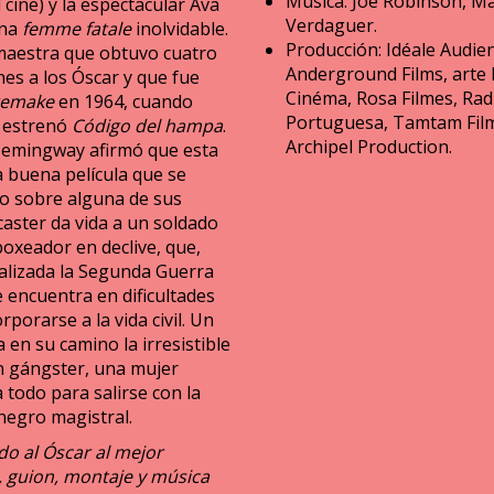
Música: Joe Robinson, M
 cine) y la espectacular Ava
Verdaguer.
una
femme fatale
inolvidable.
Producción: Idéale Audie
aestra que obtuvo cuatro
Anderground Films, arte 
es a los Óscar y que fue
Cinéma, Rosa Filmes, Rad
remake
en 1964, cuando
Portuguesa, Tamtam Fil
 estrenó
Código del hampa
.
Archipel Production.
Hemingway afirmó que esta
a buena película que se
o sobre alguna de sus
caster da vida a un soldado
oxeador en declive, que,
nalizada la Segunda Guerra
 encuentra en dificultades
rporarse a la vida civil. Un
a en su camino la irresistible
n gángster, una mujer
 todo para salirse con la
negro magistral.
o al Óscar al mejor
, guion, montaje y música