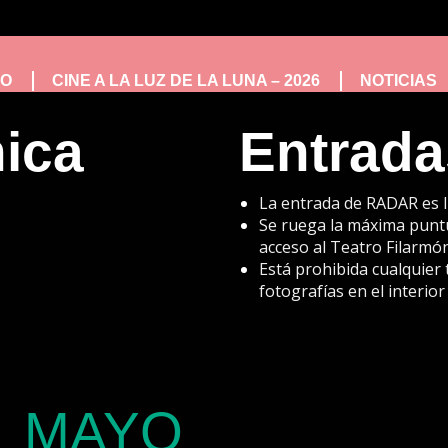
IO
CINE A LA LUZ DE LA LUNA – 2026
NOTICIAS
nica
Entrada
La entrada de RADAR es l
Se ruega la máxima puntua
acceso al Teatro Filarmón
Está prohibida cualquier 
fotografías en el interior
MAYO