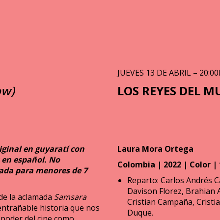
JUEVES 13 DE ABRIL – 20:00
ow)
LOS REYES DEL 
iginal en guyaratí con
Laura Mora Ortega
 en español. No
Colombia | 2022 | Color | 
da para menores de 7
Reparto: Carlos Andrés 
Davison Florez, Brahian 
 de la aclamada
Samsara
Cristian Campaña, Cristi
entrañable historia que nos
Duque.
 poder del cine como