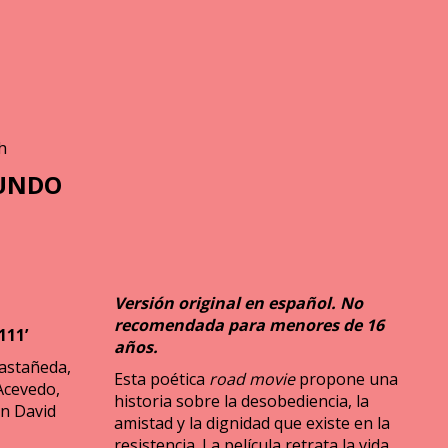
h
MUNDO
Versión original en español. No
recomendada para menores de 16
111’
años.
Castañeda,
Esta poética
road movie
propone una
Acevedo,
historia sobre la desobediencia, la
an David
amistad y la dignidad que existe en la
resistencia. La película retrata la vida