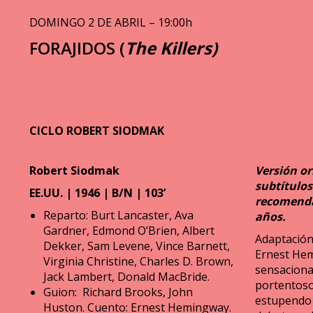
DOMINGO 2 DE ABRIL – 19:00h
FORAJIDOS (
The Killers)
CICLO ROBERT SIODMAK
Robert Siodmak
Versión or
subtítulos
EE.UU. | 1946 | B/N | 103’
recomenda
Reparto: Burt Lancaster, Ava
años.
Gardner, Edmond O’Brien, Albert
Adaptación
Dekker, Sam Levene, Vince Barnett,
Ernest He
Virginia Christine, Charles D. Brown,
sensaciona
Jack Lambert, Donald MacBride.
portentoso
Guion: Richard Brooks, John
estupendo 
Huston. Cuento: Ernest Hemingway.