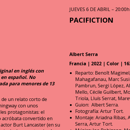
JUEVES 6 DE ABRIL – 20:00h
PACIFICTION
Albert Serra
Francia | 2022 | Color | 16
iginal en inglés con
Reparto: Benoît Magimel
 en español. No
Mahagafanau, Marc Susin
da para menores de 13
Pambrun, Sergi López, A
Mello, Cécile Guilbert, M
Triola, Lluís Serrat, Mar
 de un relato corto de
Guion: Albert Serra.
mingway con unos
Fotografía: Artur Tort.
les protagonistas: el
Montaje: Ariadna Ribas, 
 acróbata convertido en
Serra, Artur Tort.
actor Burt Lancaster (en su