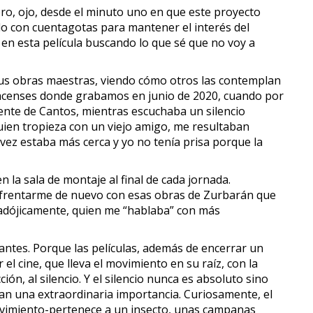
ro, ojo, desde el minuto uno en que este proyecto
ndo con cuentagotas para mantener el interés del
o en esta película buscando lo que sé que no voy a
 sus obras maestras, viendo cómo otros las contemplan
pacenses donde grabamos en junio de 2020, cuando por
uente de Cantos, mientras escuchaba un silencio
ien tropieza con un viejo amigo, me resultaban
ez estaba más cerca y yo no tenía prisa porque la
la sala de montaje al final de cada jornada.
 enfrentarme de nuevo con esas obras de Zurbarán que
adójicamente, quien me “hablaba” con más
ntes. Porque las películas, además de encerrar un
el cine, que lleva el movimiento en su raíz, con la
ón, al silencio. Y el silencio nunca es absoluto sino
n una extraordinaria importancia. Curiosamente, el
movimiento-pertenece a un insecto, unas campanas