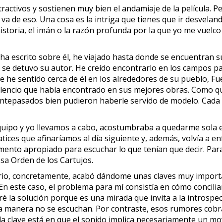
ctivos y sostienen muy bien el andamiaje de la película. Pe
 va de eso. Una cosa es la intriga que tienes que ir desvela
 historia, el imán o la razón profunda por la que yo me vuelc
 ha escrito sobre él, he viajado hasta donde se encuentran
 se detuvo su autor. He creído encontrarlo en los campos 
 he sentido cerca de él en los alrededores de su pueblo, F
ilencio que había encontrado en sus mejores obras. Como qu
antepasados bien pudieron haberle servido de modelo. Cada v
uipo y yo llevamos a cabo, acostumbraba a quedarme sola en 
tices que afinaríamos al día siguiente y, además, volvía a
nto apropiado para escuchar lo que tenían que decir. Par
osa Orden de los Cartujos.
rio, concretamente, acabó dándome unas claves muy importa
 este caso, el problema para mí consistía en cómo conciliar 
é la solución porque es una mirada que invita a la introspecci
 manera no se escuchan. Por contraste, esos rumores cobra
Y la clave está en que el sonido implica necesariamente un 