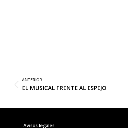
Navegación
entre
ANTERIOR
publicaciones
Publicación
EL MUSICAL FRENTE AL ESPEJO
anterior:
Avisos legales