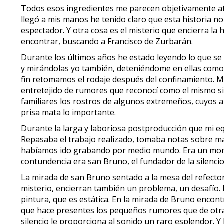
Todos esos ingredientes me parecen objetivamente atra
llegó a mis manos he tenido claro que esta historia no
espectador. Y otra cosa es el misterio que encierra la
encontrar, buscando a Francisco de Zurbarán.
Durante los últimos años he estado leyendo lo que se
y mirándolas yo también, deteniéndome en ellas como
fin retomamos el rodaje después del confinamiento. Me
entretejido de rumores que reconocí como el mismo s
familiares los rostros de algunos extremeños, cuyos 
prisa mata lo importante.
Durante la larga y laboriosa postproducción que mi eq
Repasaba el trabajo realizado, tomaba notas sobre ma
habíamos ido grabando por medio mundo. Era un mome
contundencia era san Bruno, el fundador de la silenci
La mirada de san Bruno sentado a la mesa del refecto
misterio, encierran también un problema, un desafío. En
pintura, que es estática. En la mirada de Bruno encontr
que hace presentes los pequeños rumores que de otra
silencio le proporciona al sonido un raro esplendor. 