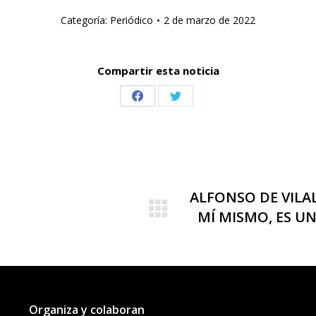
Categoría:
Periódico
2 de marzo de 2022
Compartir esta noticia
Share
Share
on
on
Facebook
Twitter
ALFONSO DE VILAL
Publicación
MÍ MISMO, ES UN
siguiente:
Organiza y colaboran