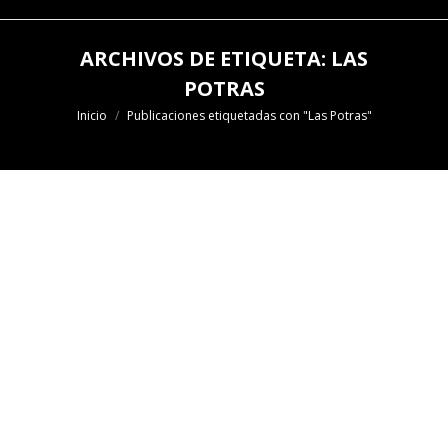
ARCHIVOS DE ETIQUETA:
LAS
POTRAS
Estás aquí:
Inicio
Publicaciones etiquetadas con "Las Potras"