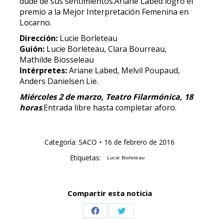
dude de sus sentimientos.Ariane Labed logró el
premio a la Mejor Interpretación Femenina en
Locarno.
Dirección:
Lucie Borleteau
Guión:
Lucie Borleteau, Clara Bourreau,
Mathilde Biosseleau
Intérpretes:
Ariane Labed, Melvil Poupaud,
Anders Danielsen Lie.
Miércoles 2 de marzo, Teatro Filarmónica, 18
horas
.Entrada libre hasta completar aforo.
Categoría:
SACO
16 de febrero de 2016
Etiquetas:
Lucie Borleteau
Compartir esta noticia
Share
Share