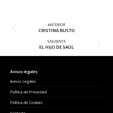
on
on
Facebook
Twitter
Navegación
entre
ANTERIOR
publicaciones
Publicación
CRISTINA BUSTO
anterior:
SIGUIENTE
Publicación
EL HIJO DE SAÚL
siguiente:
Avisos legales
Avisos Legales
Política de Privacidad
Política de Cookies