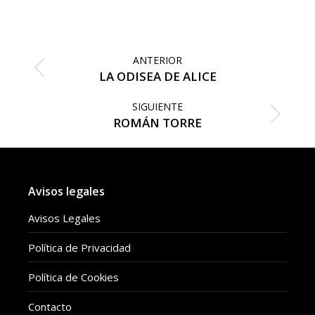
on
on
Facebook
Twitter
Navegación
entre
ANTERIOR
publicaciones
Publicación
LA ODISEA DE ALICE
anterior:
SIGUIENTE
Publicación
ROMÁN TORRE
siguiente:
Avisos legales
Avisos Legales
Política de Privacidad
Política de Cookies
Contacto