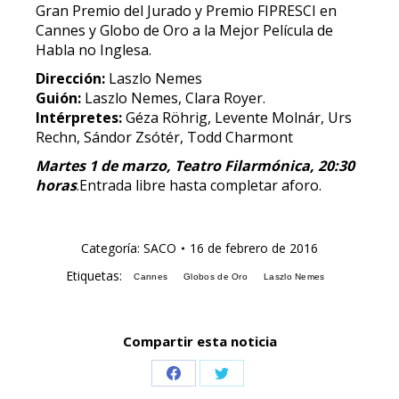
Gran Premio del Jurado y Premio FIPRESCI en
Cannes y Globo de Oro a la Mejor Película de
Habla no Inglesa.
Dirección:
Laszlo Nemes
Guión:
Laszlo Nemes, Clara Royer.
Intérpretes:
Géza Röhrig, Levente Molnár, Urs
Rechn, Sándor Zsótér, Todd Charmont
Martes 1 de marzo, Teatro Filarmónica, 20:30
horas
.Entrada libre hasta completar aforo.
Categoría:
SACO
16 de febrero de 2016
Etiquetas:
Cannes
Globos de Oro
Laszlo Nemes
Compartir esta noticia
Share
Share