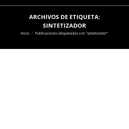
ARCHIVOS DE ETIQUETA:
SINTETIZADOR
Estás aquí:
Inicio
Publicaciones etiquetadas con "sintetizador"