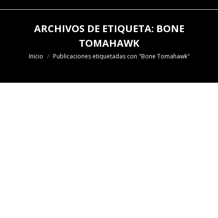
ARCHIVOS DE ETIQUETA:
BONE
TOMAHAWK
Estás aquí:
Inicio
Publicaciones etiquetadas con "Bone Tomahawk"