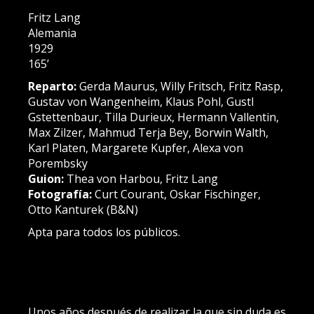
Fritz Lang
Alemania
1929
165’
Reparto:
Gerda Maurus, Willy Fritsch, Fritz Rasp,
Gustav von Wangenheim, Klaus Pohl, Gustl
Gstettenbaur, Tilla Durieux, Hermann Vallentin,
Max Zilzer, Mahmud Terja Bey, Borwin Walth,
Karl Platen, Margarete Kupfer, Alexa von
Porembsky
Guion:
Thea von Harbou, Fritz Lang
Fotografía:
Curt Courant, Oskar Fischinger,
Otto Kanturek (B&N)
Apta para todos los públicos.
Unos años después de realizar la que sin duda es