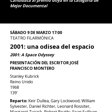
Candidata al premio Goya en la categoría de
Mejor Documental
SÁBADO 9 DE MARZO 17:00
TEATRO FILARMÓNICA
2001: una odisea del espacio
2001: A Space Odyssey
PRESENTACIÓN DEL ESCRITOR JOSÉ
FRANCISCO MONTERO
Stanley Kubrick
Reino Unido
1968
139’
Reparto:
Keir Dullea, Gary Lockwood, William
Sylvester, Daniel Richter, Leonard Rossiter,
Margaret Tyzack, Robert Beatty, Sean Sullivan,