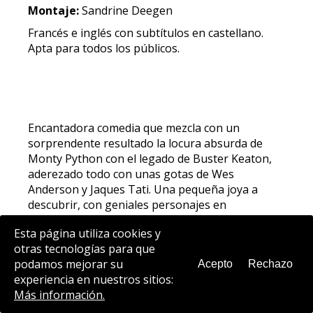
Montaje:
Sandrine Deegen
Francés e inglés con subtítulos en castellano.
Apta para todos los públicos.
Encantadora comedia que mezcla con un
sorprendente resultado la locura absurda de
Monty Python con el legado de Buster Keaton,
aderezado todo con unas gotas de Wes
Anderson y Jaques Tati. Una pequeña joya a
descubrir, con geniales personajes en
situaciones delirantes y tremendamente
Esta página utiliza cookies y
divertidas, llevada a cabo por dos cómicos que
otras tecnologías para que
son toda una referencia en la industria gala.
podamos mejorar su
Acepto
Rechazo
Fiona, una bibliotecaria de Canadá, llega a París
experiencia en nuestros sitios:
para ayudar a su tía Martha, amenazada con ser
Más información.
internada en una residencia de ancianos. Fiona
pierde su equipaje y además descubre que