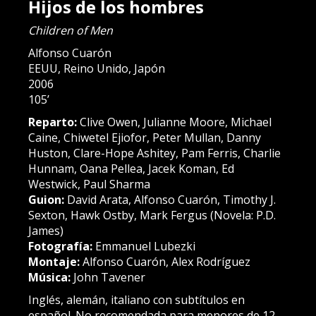
Hijos de los hombres
Children of Men
Alfonso Cuarón
EEUU, Reino Unido, Japón
2006
105’
Reparto:
Clive Owen, Julianne Moore, Michael
Caine, Chiwetel Ejiofor, Peter Mullan, Danny
Huston, Clare-Hope Ashitey, Pam Ferris, Charlie
Hunnam, Oana Pellea, Jacek Koman, Ed
Westwick, Paul Sharma
Guion:
David Arata, Alfonso Cuarón, Timothy J.
Sexton, Hawk Ostby, Mark Fergus (Novela: P.D.
James)
Fotografía:
Emmanuel Lubezki
Montaje:
Alfonso Cuarón, Alex Rodríguez
Música:
John Tavener
Inglés, alemán, italiano con subtítulos en
español. No recomendada para menores de 12