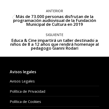
Facebook
Twitter
Navegación
entre
ANTERIOR
publicaciones
Más de 73.000 personas disfrutan de la
Publicación
programación audiovisual de la Fundación
Municipal de Cultura en 2019
anterior:
SIGUIENTE
Educa & Cine impartirá un taller destinado a
Publicación
niños de 8 a 12 años que rendirá homenaje al
pedagogo Gianni Rodari
siguiente:
Avisos legales
Avisos Legales
Política de Privacidad
Política de Cookies