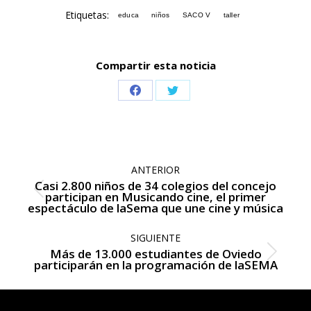
Etiquetas:
educa
niños
SACO V
taller
Compartir esta noticia
Share
Share
on
on
Facebook
Twitter
Navegación
entre
ANTERIOR
publicaciones
Casi 2.800 niños de 34 colegios del concejo
Publicación
participan en Musicando cine, el primer
espectáculo de laSema que une cine y música
anterior:
SIGUIENTE
Más de 13.000 estudiantes de Oviedo
Publicación
participarán en la programación de laSEMA
siguiente: