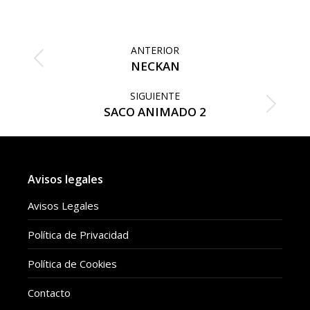
on
on
Facebook
Twitter
Navegación
entre
ANTERIOR
publicaciones
Publicación
NECKAN
anterior:
SIGUIENTE
Publicación
SACO ANIMADO 2
siguiente:
Avisos legales
Avisos Legales
Política de Privacidad
Política de Cookies
Contacto