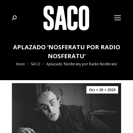
Buscar:
APLAZADO ‘NOSFERATU POR RADIO
NOSFERATU’
Estás aquí:
Inicio
SACO
Aplazado ‘Nosferatu por Radio Nosferatu’
Oct
28
2020