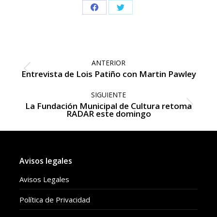
Share
Share
on
on
Facebook
Twitter
Navegación
entre
ANTERIOR
publicaciones
Publicación
Entrevista de Lois Patiño con Martin Pawley
anterior:
SIGUIENTE
La Fundación Municipal de Cultura retoma
Publicación
RADAR este domingo
siguiente:
Avisos legales
Avisos Legales
Política de Privacidad